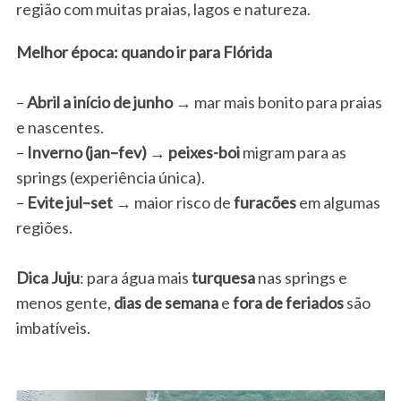
região com muitas praias, lagos e natureza.
Melhor época: quando ir para Flórida
–
Abril a início de junho
→ mar mais bonito para praias
e nascentes.
–
Inverno (jan–fev)
→
peixes-boi
migram para as
springs (experiência única).
–
Evite jul–set
→ maior risco de
furacões
em algumas
regiões.
Dica Juju
: para água mais
turquesa
nas springs e
menos gente,
dias de semana
e
fora de feriados
são
imbatíveis.