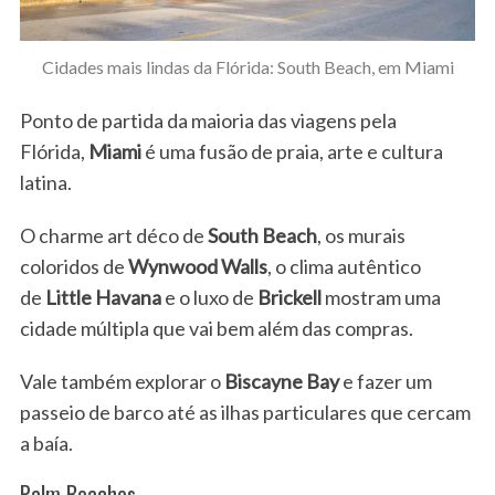
Cidades mais lindas da Flórida: South Beach, em Miami
Ponto de partida da maioria das viagens pela
Flórida,
Miami
é uma fusão de praia, arte e cultura
latina.
O charme art déco de
South Beach
, os murais
coloridos de
Wynwood Walls
, o clima autêntico
de
Little Havana
e o luxo de
Brickell
mostram uma
cidade múltipla que vai bem além das compras.
Vale também explorar o
Biscayne Bay
e fazer um
passeio de barco até as ilhas particulares que cercam
a baía.
Palm Beaches