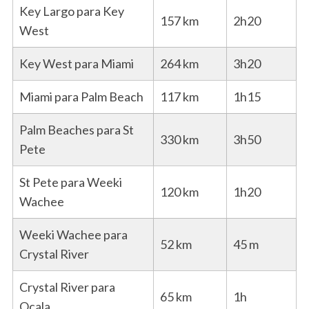
Key Largo para Key
157 km
2h20
West
Key West para Miami
264 km
3h20
Miami para Palm Beach
117 km
1h15
Palm Beaches para St
330 km
3h50
Pete
St Pete para Weeki
120 km
1h20
Wachee
Weeki Wachee para
52 km
45 m
Crystal River
Crystal River para
65 km
1h
Ocala