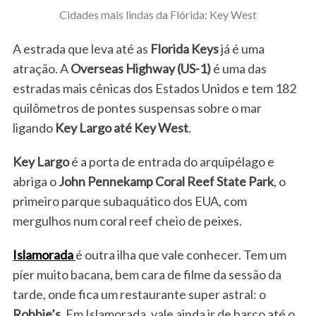
Cidades mais lindas da Flórida: Key West
A estrada que leva até as
Florida Keys
já é uma
atração. A
Overseas Highway (US-1)
é uma das
estradas mais cênicas dos Estados Unidos e tem 182
quilômetros de pontes suspensas sobre o mar
ligando
Key Largo até Key West
.
Key Largo
é a porta de entrada do arquipélago e
abriga o
John Pennekamp Coral Reef State Park
, o
primeiro parque subaquático dos EUA, com
mergulhos num coral reef cheio de peixes.
Islamorada
é outra ilha que vale conhecer. Tem um
píer muito bacana, bem cara de filme da sessão da
tarde, onde fica um restaurante super astral: o
Robbie’s
. Em Islamorada, vale ainda ir de barco até o