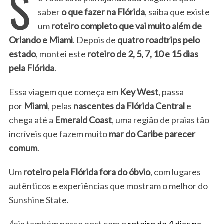
S
saber
o que fazer na Flórida
, saiba que existe
um
roteiro completo que vai muito além de
Orlando e Miami
. Depois de
quatro roadtrips pelo
estado
, montei este
roteiro de 2, 5, 7, 10 e 15 dias
pela Flórida
.
Essa viagem que começa em
Key West
, passa
por
Miami
, pelas
nascentes da Flórida Central
e
chega até a
Emerald Coast
, uma região de praias tão
incríveis que fazem muito
mar do Caribe parecer
comum
.
Um
roteiro pela Flórida fora do óbvio
, com lugares
autênticos e experiências que mostram o melhor do
Sunshine State.
(
leia também nosso post com o
roteiro de 4 dias na