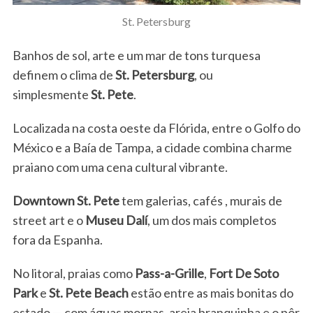
St. Petersburg
Banhos de sol, arte e um mar de tons turquesa
definem o clima de
St. Petersburg
, ou
simplesmente
St. Pete
.
Localizada na costa oeste da Flórida, entre o Golfo do
México e a Baía de Tampa, a cidade combina charme
praiano com uma cena cultural vibrante.
Downtown St. Pete
tem galerias, cafés , murais de
street art e o
Museu Dalí
, um dos mais completos
fora da Espanha.
No litoral, praias como
Pass-a-Grille
,
Fort De Soto
Park
e
St. Pete Beach
estão entre as mais bonitas do
estado — com águas mornas, areia branquinha e o pôr