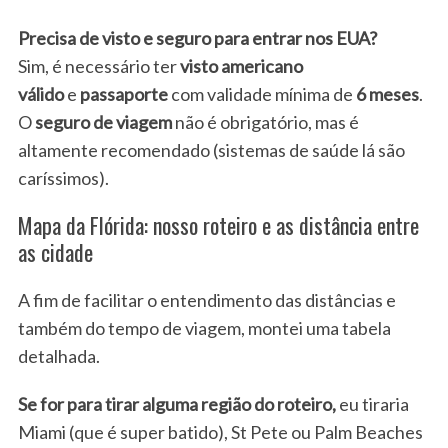
Precisa de visto e seguro para entrar nos EUA?
Sim, é necessário ter
visto americano
válido
e
passaporte
com validade mínima de
6 meses
.
O
seguro de viagem
não é obrigatório, mas é
altamente recomendado (sistemas de saúde lá são
caríssimos).
S
Mapa da Flórida: nosso roteiro e as distância entre
e
as cidade
a
r
c
A fim de facilitar o entendimento das distâncias e
h
também do tempo de viagem, montei uma tabela
f
detalhada.
o
r
Se for para tirar alguma região do roteiro,
eu tiraria
:
Miami (que é super batido), St Pete ou Palm Beaches