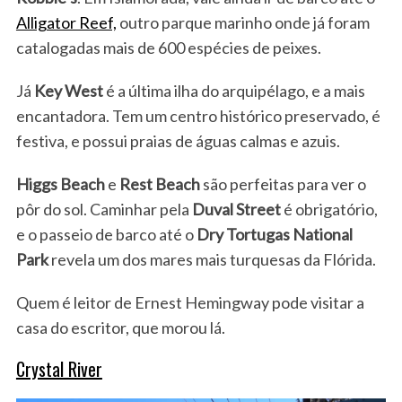
Alligator Reef,
outro parque marinho onde já foram
catalogadas mais de 600 espécies de peixes.
Já
Key West
é a última ilha do arquipélago, e a mais
encantadora. Tem um centro histórico preservado, é
festiva, e possui praias de águas calmas e azuis.
Higgs Beach
e
Rest Beach
são perfeitas para ver o
pôr do sol. Caminhar pela
Duval Street
é obrigatório,
e o passeio de barco até o
Dry Tortugas National
Park
revela um dos mares mais turquesas da Flórida.
Quem é leitor de Ernest Hemingway pode visitar a
casa do escritor, que morou lá.
Crystal River