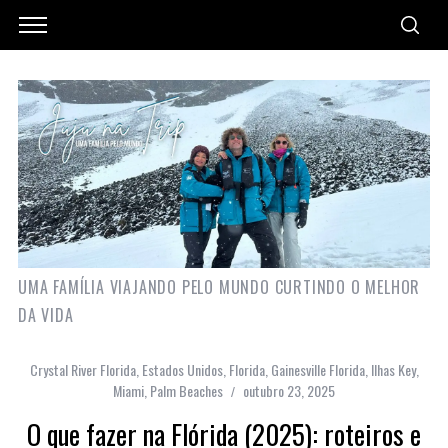
UMA FAMÍLIA VIAJANDO PELO MUNDO CURTINDO O MELHOR
DA VIDA
Crystal River Florida
,
Estados Unidos
,
Florida
,
Gainesville Florida
,
Ilhas Key
,
Miami
,
Palm Beaches
outubro 23, 2025
O que fazer na Flórida (2025): roteiros e