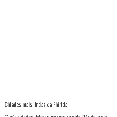
Cidades mais lindas da Flórida
Quais cidades visitar num roteiro pela Flórida, e o o