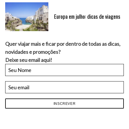
Europa em julho: dicas de viagens
S
e
a
r
Quer viajar mais e ficar por dentro de todas as dicas,
c
novidades e promoções?
h
Deixe seu email aqui!
f
o
r
: