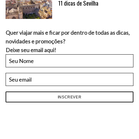
11 dicas de Sevilha
S
e
a
Quer viajar mais e ficar por dentro de todas as dicas,
r
novidades e promoções?
c
Deixe seu email aqui!
h
f
o
r
: