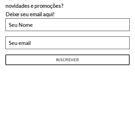
S
novidades e promoções?
e
Deixe seu email aqui!
a
r
c
h
f
o
r
: