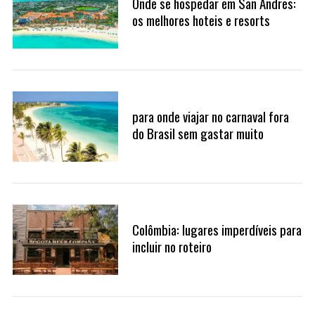
Onde se hospedar em San Andres:
S
os melhores hoteis e resorts
e
a
r
c
h
f
o
para onde viajar no carnaval fora
r
do Brasil sem gastar muito
:
Colômbia: lugares imperdíveis para
incluir no roteiro