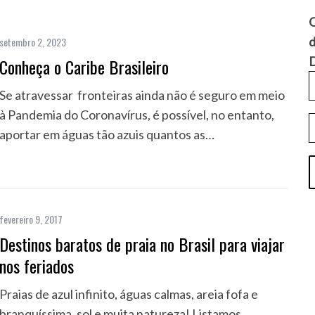
Q
d
setembro 2, 2023
D
Conheça o Caribe Brasileiro
Se atravessar fronteiras ainda não é seguro em meio
à Pandemia do Coronavírus, é possível, no entanto,
aportar em águas tão azuis quantos as…
fevereiro 9, 2017
Destinos baratos de praia no Brasil para viajar
nos feriados
Praias de azul infinito, águas calmas, areia fofa e
branquíssima, sol e muita natureza! Listamos