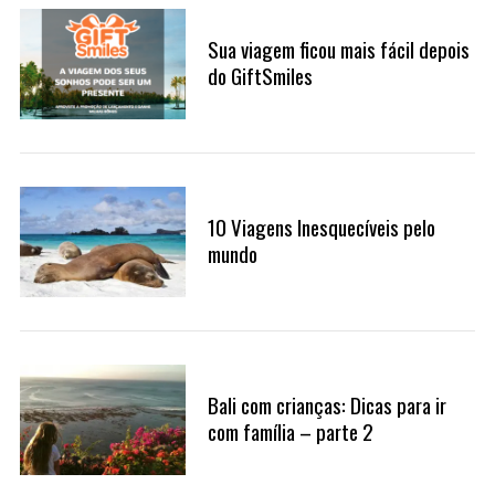
Sua viagem ficou mais fácil depois
do GiftSmiles
10 Viagens Inesquecíveis pelo
S
mundo
e
a
r
c
h
f
Bali com crianças: Dicas para ir
o
com família – parte 2
r
: