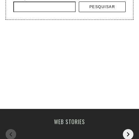
PESQUISAR
Melhoras atrações
viagem em fevereiro
WEB STORIES
de Paris
2023