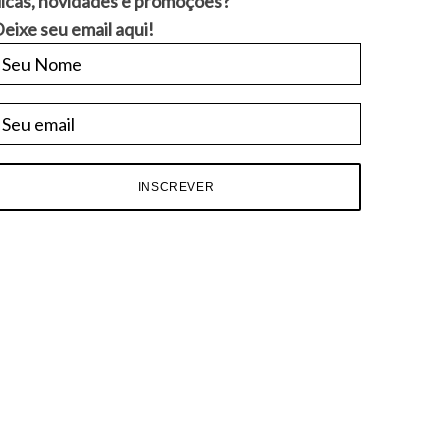
icas, novidades e promoções?
eixe seu email aqui!