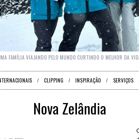
UMA FAMÍLIA VIAJANDO PELO MUNDO CURTINDO O MELHOR DA VID
NTERNACIONAIS
CLIPPING
INSPIRAÇÃO
SERVIÇOS
Nova Zelândia
Q