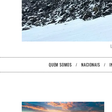
QUEM SOMOS
NACIONAIS
I
S