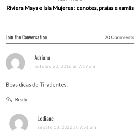
Riviera Maya e Isla Mujeres : cenotes, praias e xamãs
Join the Conversation
20 Comments
s
Adriana
a
outubro 22, 2016 at 7:19 am
y
s
Boas dicas de Tiradentes.
:
Reply
s
Lediane
a
agosto 18, 2022 at 9:51 am
y