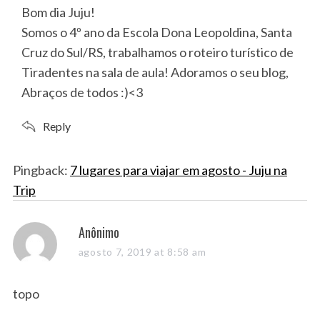
s
Bom dia Juju!
:
Somos o 4º ano da Escola Dona Leopoldina, Santa
Cruz do Sul/RS, trabalhamos o roteiro turístico de
Tiradentes na sala de aula! Adoramos o seu blog,
Abraços de todos :)<3
Reply
Pingback:
7 lugares para viajar em agosto - Juju na
Trip
s
Anônimo
a
agosto 7, 2019 at 8:58 am
y
s
topo
: