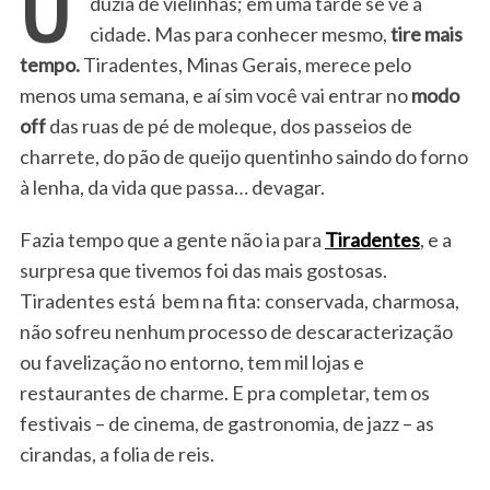
dúzia de vielinhas; em uma tarde se vê a
cidade. Mas para conhecer mesmo,
tire mais
tempo.
Tiradentes, Minas Gerais, merece pelo
menos uma semana, e aí sim você vai entrar no
modo
off
das ruas de pé de moleque, dos passeios de
charrete, do pão de queijo quentinho saindo do forno
à lenha, da vida que passa… devagar.
Fazia tempo que a gente não ia para
Tiradentes
, e a
surpresa que tivemos foi das mais gostosas.
Tiradentes está bem na fita: conservada, charmosa,
não sofreu nenhum processo de descaracterização
ou favelização no entorno, tem mil lojas e
restaurantes de charme. E pra completar, tem os
festivais – de cinema, de gastronomia, de jazz – as
cirandas, a folia de reis.