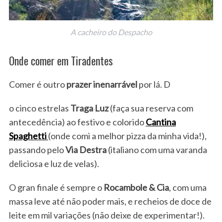
A cacheiro do Despacho
Onde comer em Tiradentes
Comer é outro
prazer inenarrável
por lá. D
o cinco estrelas
Traga Luz
(faça sua reserva com
antecedência) ao festivo e colorido
Cantina
Spaghetti
(onde comi a melhor pizza da minha vida!),
passando pelo
Via Destra
(italiano com uma varanda
deliciosa e luz de velas).
O gran finale é sempre o
Rocambole & Cia
, com uma
massa leve até não poder mais, e recheios de doce de
leite em mil variações (não deixe de experimentar!).