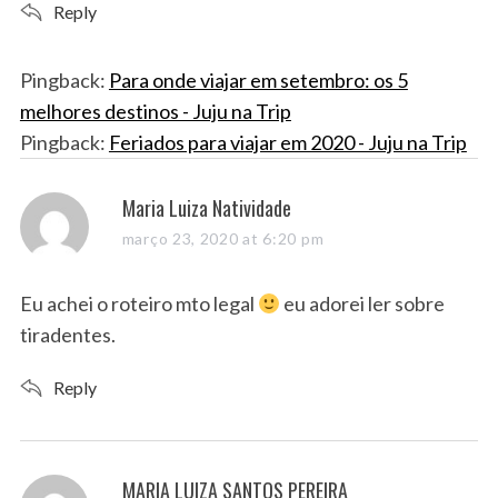
Reply
Pingback:
Para onde viajar em setembro: os 5
melhores destinos - Juju na Trip
Pingback:
Feriados para viajar em 2020 - Juju na Trip
s
Maria Luiza Natividade
a
março 23, 2020 at 6:20 pm
y
s
Eu achei o roteiro mto legal
eu adorei ler sobre
:
tiradentes.
Reply
s
MARIA LUIZA SANTOS PEREIRA