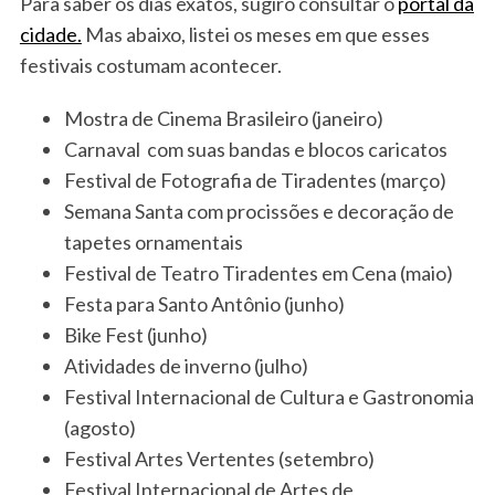
Para saber os dias exatos, sugiro consultar o
portal da
cidade.
Mas abaixo, listei os meses em que esses
festivais costumam acontecer.
Mostra de Cinema Brasileiro (janeiro)
Carnaval com suas bandas e blocos caricatos
Festival de Fotografia de Tiradentes (março)
Semana Santa com procissões e decoração de
S
tapetes ornamentais
e
Festival de Teatro Tiradentes em Cena (maio)
a
Festa para Santo Antônio (junho)
r
c
Bike Fest (junho)
h
Atividades de inverno (julho)
f
Festival Internacional de Cultura e Gastronomia
o
(agosto)
r
:
Festival Artes Vertentes (setembro)
Festival Internacional de Artes de