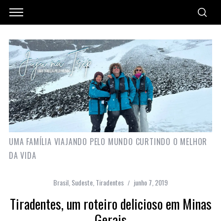
UMA FAMÍLIA VIAJANDO PELO MUNDO CURTINDO O MELHOR
DA VIDA
Brasil
,
Sudeste
,
Tiradentes
junho 7, 2019
Tiradentes, um roteiro delicioso em Minas
Gerais