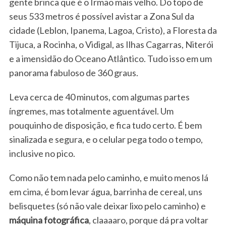
gente brinca que é o Irmão mais velho. Do topo de
seus 533 metros é possível avistar a Zona Sul da
cidade (Leblon, Ipanema, Lagoa, Cristo), a Floresta da
Tijuca, a Rocinha, o Vidigal, as Ilhas Cagarras, Niterói
e a imensidão do Oceano Atlântico. Tudo isso em um
panorama fabuloso de 360 graus.
Leva cerca de 40 minutos, com algumas partes
íngremes, mas totalmente aguentável. Um
pouquinho de disposição, e fica tudo certo. É bem
sinalizada e segura, e o celular pega todo o tempo,
inclusive no pico.
Como não tem nada pelo caminho, e muito menos lá
em cima, é bom levar água, barrinha de cereal, uns
belisquetes (só não vale deixar lixo pelo caminho) e
máquina fotográfica
, claaaaro, porque dá pra voltar