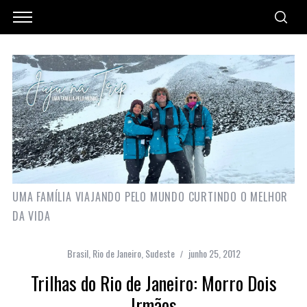
UMA FAMÍLIA VIAJANDO PELO MUNDO CURTINDO O MELHOR
DA VIDA
Brasil
,
Rio de Janeiro
,
Sudeste
junho 25, 2012
Trilhas do Rio de Janeiro: Morro Dois
Irmãos