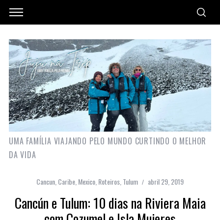
UMA FAMÍLIA VIAJANDO PELO MUNDO CURTINDO O MELHOR
DA VIDA
Cancun
,
Caribe
,
Mexico
,
Roteiros
,
Tulum
abril 29, 2019
Cancún e Tulum: 10 dias na Riviera Maia
com Cozumel e Isla Mujeres