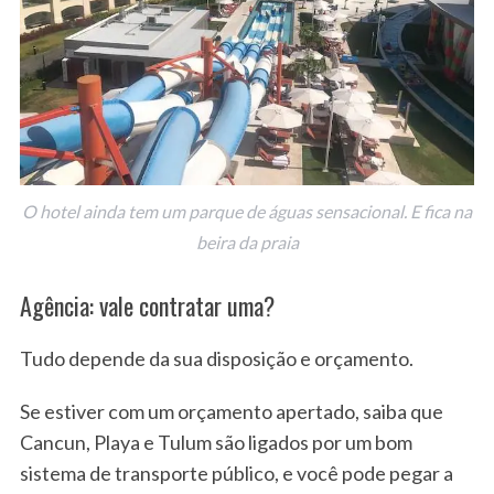
O hotel ainda tem um parque de águas sensacional. E fica na
S
beira da praia
e
a
Agência: vale contratar uma?
r
c
h
Tudo depende da sua disposição e orçamento.
f
o
Se estiver com um orçamento apertado, saiba que
r
Cancun, Playa e Tulum são ligados por um bom
:
sistema de transporte público, e você pode pegar a