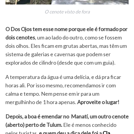
O cenote visto de fora
O Dos Ojos tem esse nome porque ele é formado por
dois cenotes
, um ao lado do outro, como se fossem
dois olhos. Eles ficam em grutas abertas, mas têm um
sistema de galerias e cavernas que podem ser
explorados de cilindro (desde que com um guia).
A temperatura da água é uma delícia, e dá pra ficar
horas ali. Por isso mesmo, recomendamos ir com
calma e tempo. Nem pense em ir para um
mergulhinho de 1 hora apenas.
Aproveite o lugar!
Depois, a boa é emendar no Manatí, um outro cenote
(aberto) perto de Tulum.
Ele é menos conhecido
pelos turistas,
e quem deu a dica dele foi a
Cla,