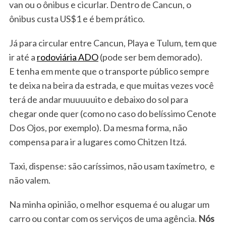
van ou o ônibus e cicurlar. Dentro de Cancun, o
ônibus custa US$1 e é bem prático.
Já para circular entre Cancun, Playa e Tulum, tem que
ir até a
rodoviária ADO
(pode ser bem demorado).
E tenha em mente que o transporte público sempre
te deixa na beira da estrada, e que muitas vezes você
terá de andar muuuuuito e debaixo do sol para
chegar onde quer (como no caso do belíssimo Cenote
Dos Ojos, por exemplo). Da mesma forma, não
compensa para ir a lugares como Chitzen Itzá.
Taxi, dispense: são caríssimos, não usam taxímetro, e
não valem.
Na minha opinião, o melhor esquema é ou alugar um
carro ou contar com os serviços de uma agência.
Nós