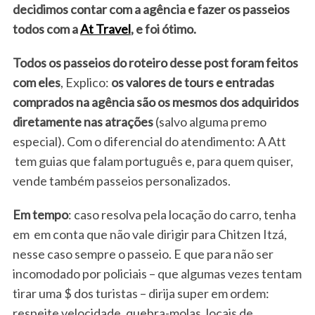
decidimos contar com a agência e fazer os passeios
todos com a
At Travel
, e foi ótimo.
Todos os passeios do roteiro desse post foram feitos
com eles
, Explico:
os valores de tours e entradas
comprados na agência são os mesmos dos adquiridos
diretamente nas atrações
(salvo alguma premo
especial). Com o diferencial do atendimento: A Att
tem guias que falam português e, para quem quiser,
vende também passeios personalizados.
Em tempo
: caso resolva pela locação do carro, tenha
em em conta que não vale dirigir para Chitzen Itzá,
nesse caso sempre o passeio. E que para não ser
incomodado por policiais – que algumas vezes tentam
tirar uma $ dos turistas – dirija super em ordem:
respeite velocidade, quebra-molas, locais de