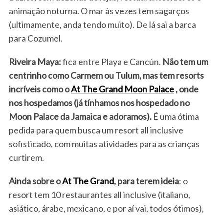
animação noturna. O mar às vezes tem sagarços
(ultimamente, anda tendo muito). De lá sai a barca
para Cozumel.
Riveira Maya:
fica entre Playa e Cancún.
Não tem um
centrinho como Carmem ou Tulum, mas tem resorts
incríveis como o
At The Grand Moon Palace
, onde
nos hospedamos (já tínhamos nos hospedado no
Moon Palace da Jamaica e adoramos).
É uma ótima
pedida para quem busca um resort all inclusive
sofisticado, com muitas atividades para as crianças
curtirem.
Ainda sobre o
At The Grand
, para terem ideia
: o
resort tem 10 restaurantes all inclusive (italiano,
asiático, árabe, mexicano, e por aí vai, todos ótimos),