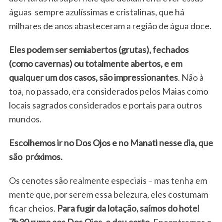
águas sempre azulíssimas e cristalinas, que há
milhares de anos abasteceram a região de água doce.
Eles podem ser semiabertos (grutas), fechados
(como cavernas) ou totalmente abertos, e em
qualquer um dos casos, são impressionantes
. Não à
toa, no passado, era considerados pelos Maias como
locais sagrados considerados e portais para outros
mundos.
Escolhemos ir no Dos Ojos e no Manati nesse dia, que
são próximos.
Os cenotes são realmente especiais – mas tenha em
mente que, por serem essa belezura, eles costumam
ficar cheios.
Para fugir da lotação, saímos do hotel
7h30 rumo aos Dos Ojos, e deu certo
. Encontramos o