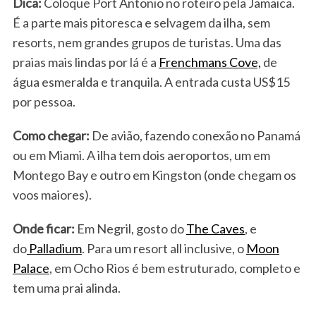
Dica:
Coloque Port Antonio no roteiro pela Jamaica.
É a parte mais pitoresca e selvagem da ilha, sem
resorts, nem grandes grupos de turistas. Uma das
praias mais lindas por lá é a
Frenchmans Cove,
de
água esmeralda e tranquila. A entrada custa US$15
por pessoa.
Como chegar:
De avião, fazendo conexão no Panamá
ou em Miami. A ilha tem dois aeroportos, um em
Montego Bay e outro em Kingston (onde chegam os
voos maiores).
Onde ficar:
Em Negril, gosto do
The Caves
, e
do
Palladium
. Para um resort all inclusive, o
Moon
Palace
, em Ocho Rios é bem estruturado, completo e
tem uma prai alinda.