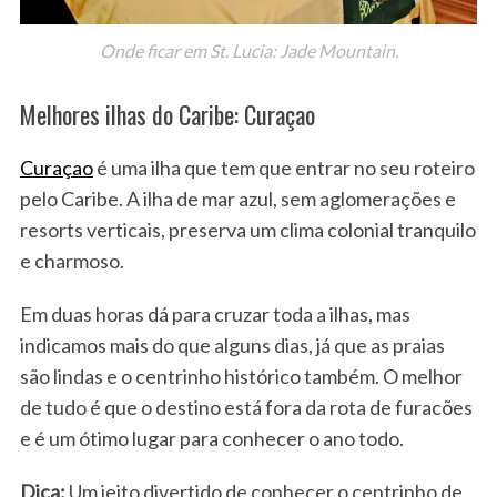
Onde ficar em St. Lucia: Jade Mountain.
Melhores ilhas do Caribe: Curaçao
Curaçao
é uma ilha que tem que entrar no seu roteiro
pelo Caribe. A ilha de mar azul, sem aglomerações e
resorts verticais, preserva um clima colonial tranquilo
e charmoso.
Em duas horas dá para cruzar toda a ilhas, mas
indicamos mais do que alguns dias, já que as praias
são lindas e o centrinho histórico também. O melhor
de tudo é que o destino está fora da rota de furacões
e é um ótimo lugar para conhecer o ano todo.
Dica:
Um jeito divertido de conhecer o centrinho de