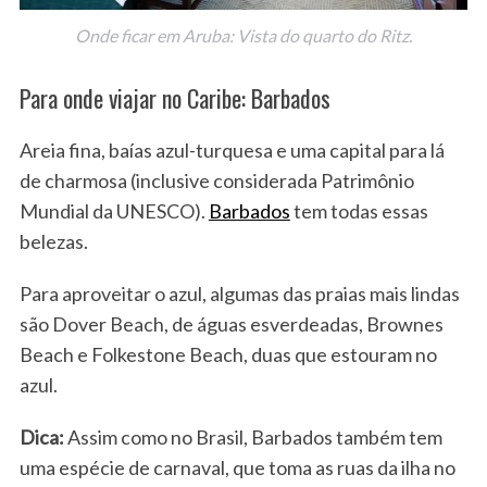
Onde ficar em Aruba: Vista do quarto do Ritz.
Para onde viajar no Caribe: Barbados
Areia fina, baías azul-turquesa e uma capital para lá
de charmosa (inclusive considerada Patrimônio
Mundial da UNESCO).
Barbados
tem todas essas
S
belezas.
e
a
Para aproveitar o azul, algumas das praias mais lindas
r
são Dover Beach, de águas esverdeadas, Brownes
c
h
Beach e Folkestone Beach, duas que estouram no
f
azul.
o
r
Dica:
Assim como no Brasil, Barbados também tem
:
uma espécie de carnaval, que toma as ruas da ilha no