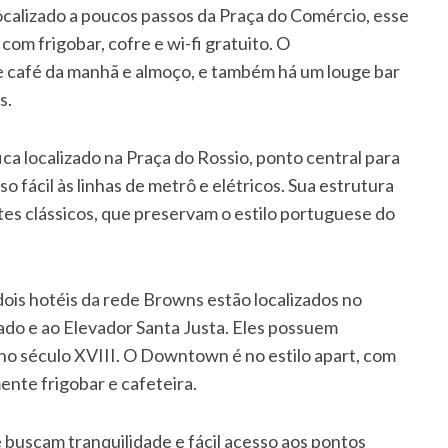
ocalizado a poucos passos da Praça do Comércio, esse
om frigobar, cofre e wi-fi gratuito. O
e café da manhã e almoço, e também há um louge bar
s.
ca localizado na Praça do Rossio, ponto central para
 fácil às linhas de metrô e elétricos. Sua estrutura
es clássicos, que preservam o estilo portuguese do
dois hotéis da rede Browns estão localizados no
ado e ao Elevador Santa Justa. Eles possuem
no século XVIII. O Downtown é no estilo apart, com
ente frigobar e cafeteira.
buscam tranquilidade e fácil acesso aos pontos