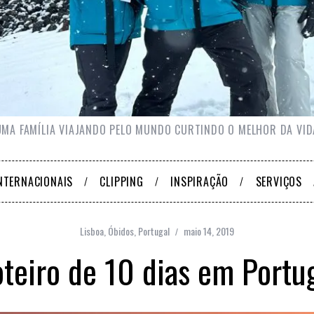
UMA FAMÍLIA VIAJANDO PELO MUNDO CURTINDO O MELHOR DA VID
NTERNACIONAIS
CLIPPING
INSPIRAÇÃO
SERVIÇOS
Lisboa
,
Óbidos
,
Portugal
maio 14, 2019
teiro de 10 dias em Portu