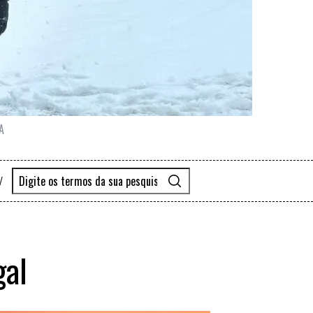
A
gal