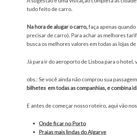
A sugestão é uma visitação completa às cidades
tudo feito de carro.
Na hora de alugar o carro,
faça apenas quando e
S
precisar de carro). Para achar as melhores ta
e
busca os melhores valores em todas as lojas de 
a
r
c
Já para ir do aeroporto de Lisboa para o hotel
h
f
o
obs.: Se você ainda não comprou sua passagem,
r
bilhetes em todas as companhias, e combina id
:
E antes de começar nosso roteiro, aqui vão nos
Onde ficar no Porto
Praias mais lindas do Algarve