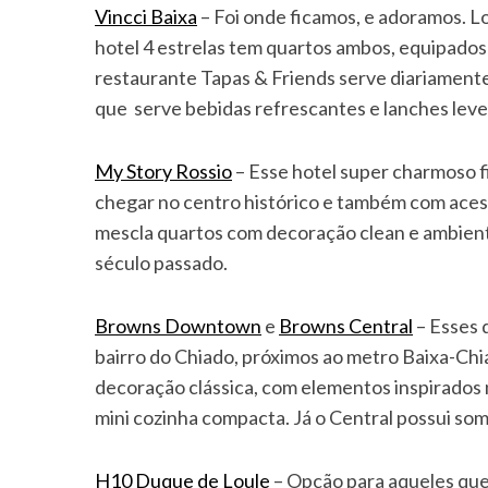
Vincci Baixa
– Foi onde ficamos, e adoramos. L
hotel 4 estrelas tem quartos ambos, equipados c
restaurante Tapas & Friends serve diariament
que serve bebidas refrescantes e lanches leve
My Story Rossio
– Esse hotel super charmoso fi
chegar no centro histórico e também com acesso
mescla quartos com decoração clean e ambient
século passado.
Browns Downtown
e
Browns Central
– Esses 
bairro do Chiado, próximos ao metro Baixa-Chi
decoração clássica, com elementos inspirados 
mini cozinha compacta. Já o Central possui som
H10 Duque de Loule
– Opção para aqueles que 