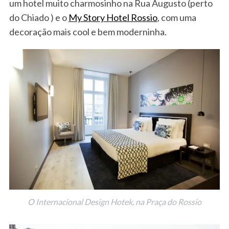
um hotel muito charmosinho na Rua Augusto (perto
do Chiado ) e o
My Story Hotel Rossio
, com uma
decoração mais cool e bem moderninha.
S
e
a
r
c
h
f
o
r
O Internacional Design Hotek, na Praça do Rossio
: