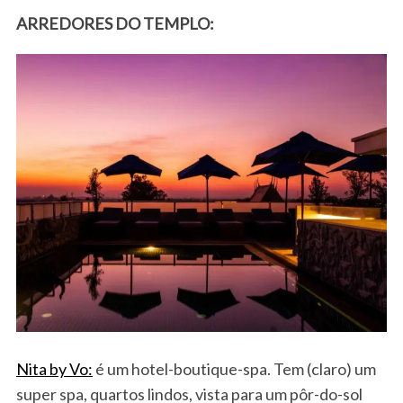
e
ARREDORES DO TEMPLO:
a
r
c
h
f
o
r
:
Nita by Vo:
é um hotel-boutique-spa. Tem (claro) um
super spa, quartos lindos, vista para um pôr-do-sol