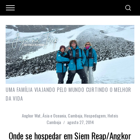
UMA FAMÍLIA VIAJANDO PELO MUNDO CURTINDO O MELHOR
DA VIDA
Angkor Wat
,
Ásia e Oceania
,
Camboja
,
Hospedagem
,
Hoteis
Camboja
agosto 27, 2014
Onde se hospedar em Siem Reap/Angkor