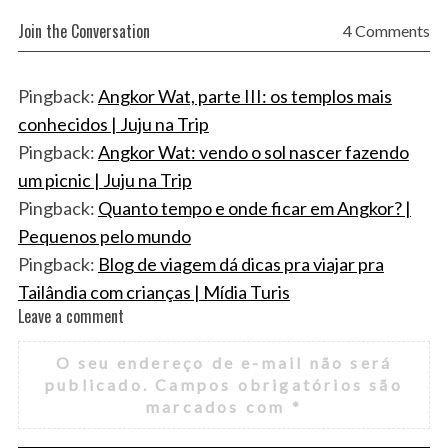
Join the Conversation
4 Comments
Pingback:
Angkor Wat, parte III: os templos mais
conhecidos | Juju na Trip
Pingback:
Angkor Wat: vendo o sol nascer fazendo
um picnic | Juju na Trip
Pingback:
Quanto tempo e onde ficar em Angkor? |
Pequenos pelo mundo
Pingback:
Blog de viagem dá dicas pra viajar pra
Tailândia com crianças | Mídia Turis
Leave a comment
L
e
O seu endereço de e-mail não será
a
publicado.
Campos obrigatórios são
v
marcados com
*
e