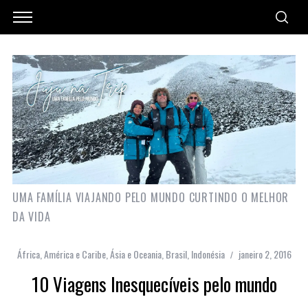
UMA FAMÍLIA VIAJANDO PELO MUNDO CURTINDO O MELHOR
DA VIDA
África
,
América e Caribe
,
Ásia e Oceania
,
Brasil
,
Indonésia
janeiro 2, 2016
10 Viagens Inesquecíveis pelo mundo