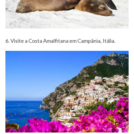
S
e
a
6. Visite a Costa Amalfitana em Campânia, Itália.
r
c
h
f
o
r
: