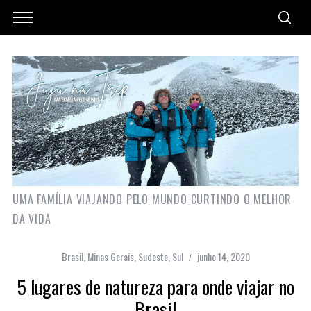
UMA FAMÍLIA VIAJANDO PELO MUNDO CURTINDO O MELHOR
DA VIDA
Brasil
,
Minas Gerais
,
Sudeste
,
Sul
junho 14, 2020
5 lugares de natureza para onde viajar no
Brasil