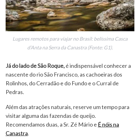
Lugares remotos para viajar no Brasil: belíssima Casca
d’Anta na Serra da Canastra (Fonte: G1).
Já do lado de São Roque,
é indispensável conhecer a
nascente do rio São Francisco, as cachoeiras dos
Rolinhos, do Cerradão e do Fundo e o Curral de
Pedras.
Além das atrações naturais, reserve um tempo para
visitar alguma das fazendas de queijo.
Recomendamos duas, a Sr. Zé Mário e
É nóis na
Canastra
.