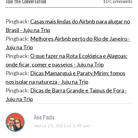
Join the Conversation
10 Comments
Pingback:
Casas mais lindas do Airbnb para alugar no
Brasil - Juju na Trip
Pingback:
Melhores Airbnb perto do Rio de Janeiro -
Juju na Trip
Pingback:
O que fazer na Rota Ecológica e Alagoas:
onde ficar, comer e passeios - Juju na Trip
Pingback:
Dicas Mamanguá e Paraty Mirim: fomos
nos isolar na natureza - Juju na Trip
Pingback:
Dicas de Barra Grande e Taipus de Fora -
Juju na Trip
s
Ana Paula
a
março 25, 2021 at 3:49 pm
y