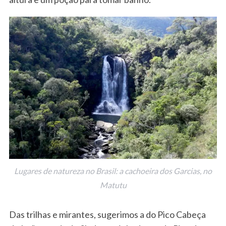
S
e
a
r
c
h
Lugares de natureza no Brasil: a cachoeira dos Garcias, no
f
o
Matutu
r
:
Das trilhas e mirantes, sugerimos a do Pico Cabeça