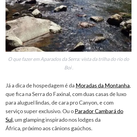
O que fazer em Aparados da Serra: vista da trilha do rio do
Boi .
Já a dica de hospedagem é da
Moradas da Montanha
,
que fica na Serra do Faxinal, com duas casas de luxo
para aluguel lindas, de cara pro Canyon, e com
serviço super exclusivo. Ou o
Parador Cambará do
Sul,
um glamping inspirado nos lodges da
África, próximo aos cânions gaúchos.