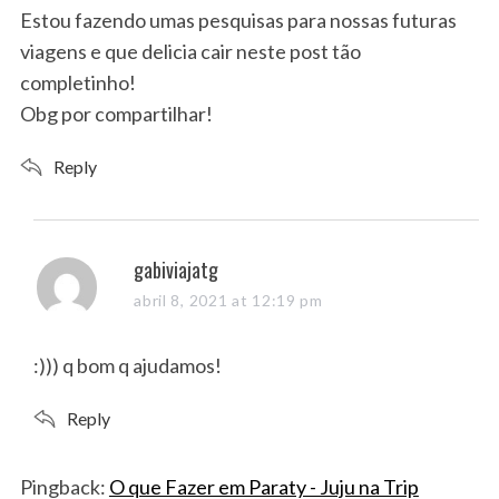
s
Estou fazendo umas pesquisas para nossas futuras
:
viagens e que delicia cair neste post tão
completinho!
Obg por compartilhar!
Reply
s
gabiviajatg
a
abril 8, 2021 at 12:19 pm
y
s
:))) q bom q ajudamos!
:
Reply
Pingback:
O que Fazer em Paraty - Juju na Trip