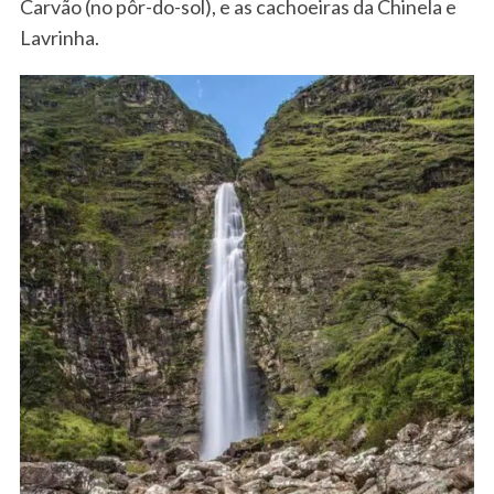
Carvão (no pôr-do-sol), e as cachoeiras da Chinela e
Lavrinha.