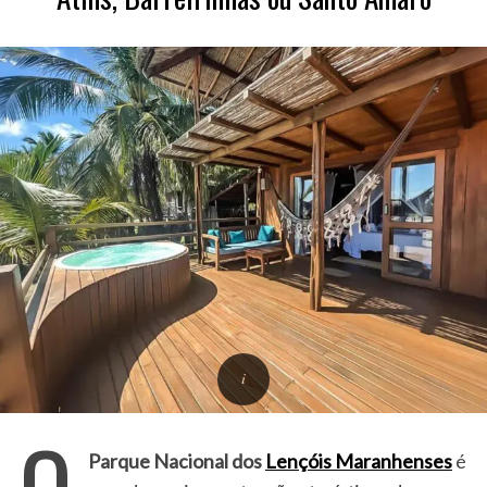
O
Parque Nacional dos
Lençóis Maranhenses
é