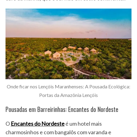
S
e
a
r
Onde ficar nos Lençóis Maranhenses: A Pousada Ecológica:
c
Portas da Amazônia Lençóis
h
f
Pousadas em Barreirinhas: Encantes do Nordeste
o
r
O
Encantes do Nordeste
é um hotel mais
:
charmosinhos e com bangalôs com varanda e