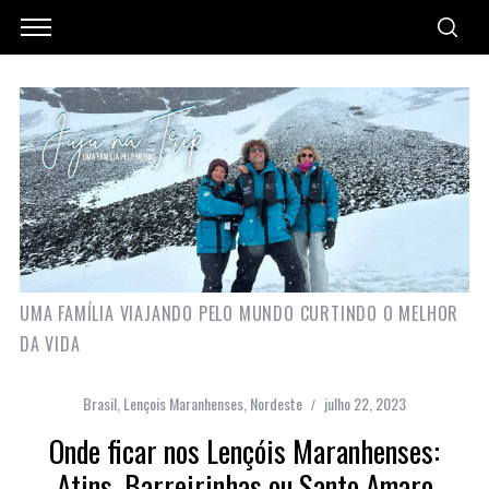
UMA FAMÍLIA VIAJANDO PELO MUNDO CURTINDO O MELHOR
DA VIDA
Brasil
,
Lençois Maranhenses
,
Nordeste
julho 22, 2023
Onde ficar nos Lençóis Maranhenses:
Atins, Barreirinhas ou Santo Amaro