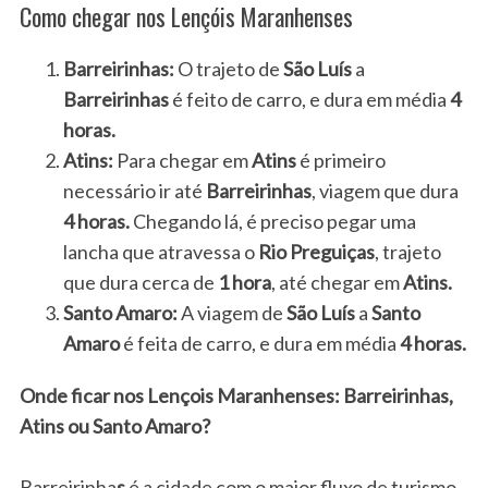
Como chegar nos Lençóis Maranhenses
Barreirinhas:
O trajeto de
São Luís
a
Barreirinhas
é feito de carro, e dura em média
4
horas.
Atins:
Para chegar em
Atins
é primeiro
necessário ir até
Barreirinhas
, viagem que dura
4 horas.
Chegando lá, é preciso pegar uma
lancha que atravessa o
Rio Preguiças
, trajeto
que dura cerca de
1 hora
, até chegar em
Atins.
Santo Amaro:
A viagem de
São Luís
a
Santo
Amaro
é feita de carro, e dura em média
4 horas.
Onde ficar nos Lençois Maranhenses: Barreirinhas,
Atins ou Santo Amaro?
Barreirinha
s
é a cidade com o maior fluxo de turismo