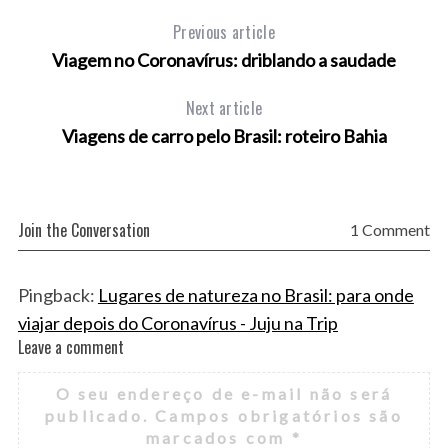
Previous article
Viagem no Coronavírus: driblando a saudade
Next article
Viagens de carro pelo Brasil: roteiro Bahia
Join the Conversation
1 Comment
Pingback:
Lugares de natureza no Brasil: para onde
viajar depois do Coronavírus - Juju na Trip
Leave a comment
L
e
O seu endereço de e-mail não será
a
publicado.
Campos obrigatórios são
v
marcados com
*