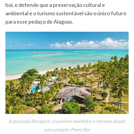
e
boi, e defende que a preservação cultural e
a
ambiental e o turismo sustentável são o único futuro
r
c
para esse pedaço de Alagoas.
h
f
o
r
:
A pousada Borapirá: coqueiros mantidos e terreno doado
para projeto Peixe Boi