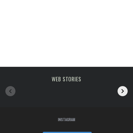
Melhoras atrações
viagem em fevereiro
WEB STORIES
de Paris
2023
INSTAGRAM