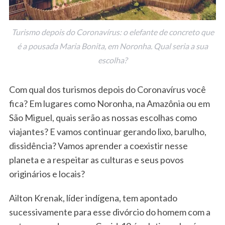
Turismo depois do Coronavírus: o elefante de concreto que
é a pousada Maria Bonita, em Noronha. Qual seria a sua
escolha?
Com qual dos turismos depois do Coronavírus você
fica? Em lugares como Noronha, na Amazônia ou em
São Miguel, quais serão as nossas escolhas como
viajantes? E vamos continuar gerando lixo, barulho,
dissidência? Vamos aprender a coexistir nesse
planeta e a respeitar as culturas e seus povos
originários e locais?
Ailton Krenak, líder indígena, tem apontado
sucessivamente para esse divórcio do homem com a