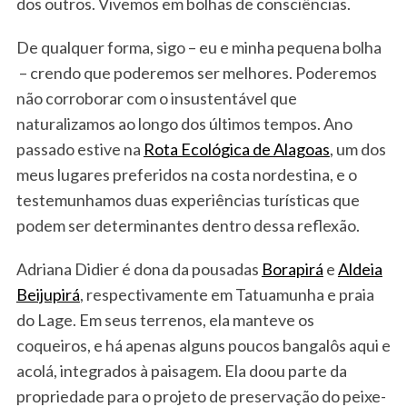
dos outros. Vivemos em bolhas de consciências.
De qualquer forma, sigo – eu e minha pequena bolha
– crendo que poderemos ser melhores. Poderemos
não corroborar com o insustentável que
naturalizamos ao longo dos últimos tempos. Ano
passado estive na
Rota Ecológica de Alagoas
, um dos
meus lugares preferidos na costa nordestina, e o
testemunhamos duas experiências turísticas que
podem ser determinantes dentro dessa reflexão.
Adriana Didier é dona da pousadas
Borapirá
e
Aldeia
Beijupirá
, respectivamente em Tatuamunha e praia
do Lage. Em seus terrenos, ela manteve os
coqueiros, e há apenas alguns poucos bangalôs aqui e
acolá, integrados à paisagem. Ela doou parte da
S
propriedade para o projeto de preservação do peixe-