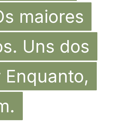
Os maiores
Os maiores
os. Uns dos
os. Uns dos
r Enquanto,
r Enquanto,
m.
m.