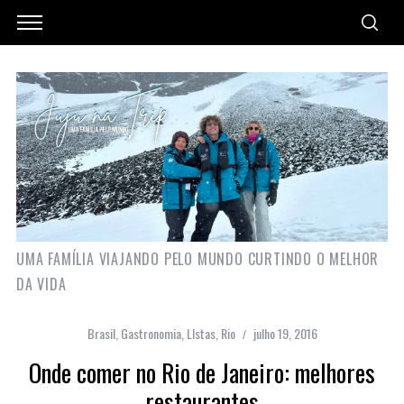
UMA FAMÍLIA VIAJANDO PELO MUNDO CURTINDO O MELHOR
DA VIDA
Brasil
,
Gastronomia
,
LIstas
,
Rio
julho 19, 2016
Onde comer no Rio de Janeiro: melhores
restaurantes