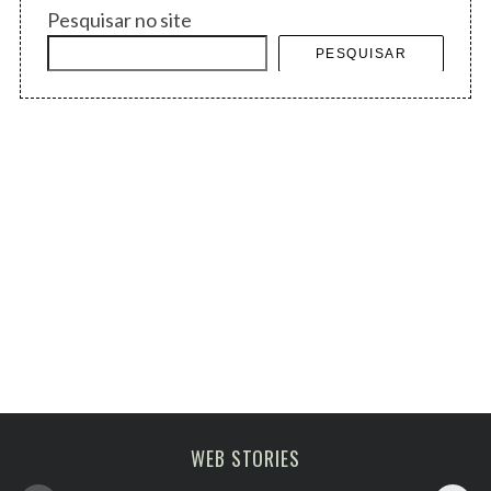
Pesquisar no site
PESQUISAR
Melhoras atrações
viagem em fevereiro
WEB STORIES
de Paris
2023