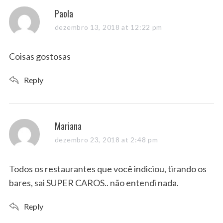
s
Paola
a
dezembro 13, 2018 at 12:22 pm
y
s
Coisas gostosas
:
Reply
s
Mariana
a
dezembro 23, 2018 at 2:48 pm
y
s
Todos os restaurantes que você indiciou, tirando os
:
bares, sai SUPER CAROS.. não entendi nada.
Reply