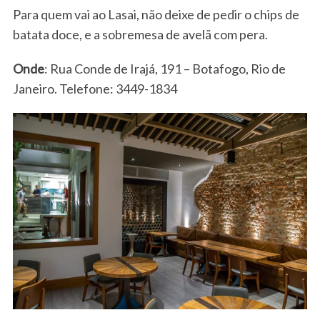
r
Para quem vai ao Lasai, não deixe de pedir o chips de
:
batata doce, e a sobremesa de avelã com pera.
Onde
: Rua Conde de Irajá, 191 – Botafogo, Rio de
Janeiro. Telefone: 3449-1834