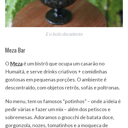
E o bolo decadente
Meza Bar
O
Meza
é um bistrô que ocupa um casarão no
Humaitá, e serve drinks criativos + comidinhas
gostosas em pequenas porções. O ambiente é
descontraído, com objetos retrôs, sofás e poltronas.
No menu, tem os famosos “potinhos” – onde a ideia é
pedir várias e fazer um mix – além dos petiscos e
sobremesas. Adoramos o gnocchi de batata doce,
gorgonzola, nozes, tomatinhos e a moqueca de