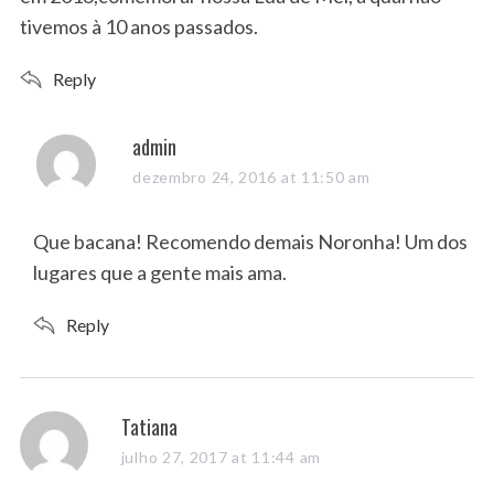
tivemos à 10 anos passados.
Reply
s
admin
a
dezembro 24, 2016 at 11:50 am
y
s
Que bacana! Recomendo demais Noronha! Um dos
:
lugares que a gente mais ama.
Reply
s
Tatiana
a
julho 27, 2017 at 11:44 am
y