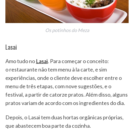
Os potinhos do Meza
Lasai
Amo tudo no
Lasai
. Para começar o conceito:
o restaurante não tem menu à la carte, e sim
experiências, onde o cliente deve escolher entre o
S
menu de três etapas, com nove sugestões, e o
e
festival, a partir de catorze pratos. Além disso, alguns
a
pratos variam de acordo com os ingredientes do dia.
r
c
h
Depois, o Lasai tem duas hortas orgânicas próprias,
f
que abastecem boa parte da cozinha.
o