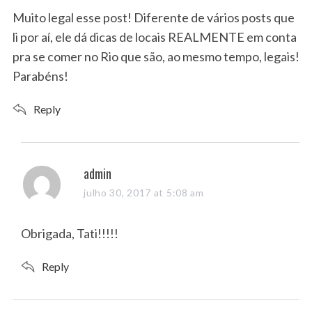
s
Muito legal esse post! Diferente de vários posts que
:
li por aí, ele dá dicas de locais REALMENTE em conta
pra se comer no Rio que são, ao mesmo tempo, legais!
Parabéns!
Reply
s
admin
a
julho 30, 2017 at 5:08 am
y
s
Obrigada, Tati!!!!!
:
Reply