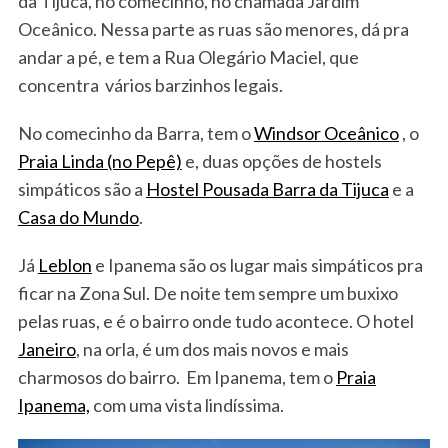
da Tijuca, no comecinho, no chamada Jardim
Oceânico. Nessa parte as ruas são menores, dá pra
andar a pé, e tem a Rua Olegário Maciel, que
concentra vários barzinhos legais.
No comecinho da Barra, tem o
Windsor Oceânico
, o
Praia Linda (no Pepê)
e, duas opções de hostels
simpáticos são a
Hostel Pousada Barra da Tijuca
e a
Casa do Mundo
.
Já
Leblon
e Ipanema são os lugar mais simpáticos pra
ficar na Zona Sul. De noite tem sempre um buxixo
pelas ruas, e é o bairro onde tudo acontece. O hotel
Janeiro
, na orla, é um dos mais novos e mais
charmosos do bairro. Em Ipanema, tem o
Praia
Ipanema,
com uma vista lindíssima.