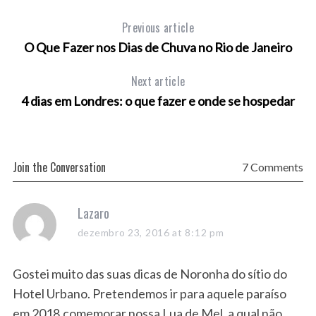
Previous article
O Que Fazer nos Dias de Chuva no Rio de Janeiro
Next article
4 dias em Londres: o que fazer e onde se hospedar
Join the Conversation
7 Comments
s
Lazaro
a
dezembro 23, 2016 at 8:12 pm
y
s
Gostei muito das suas dicas de Noronha do sítio do
:
Hotel Urbano. Pretendemos ir para aquele paraíso
em 2018,comemorar nossa Lua de Mel, a qual não