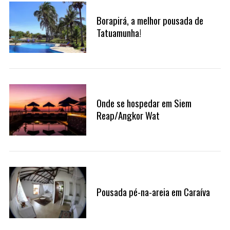
Borapirá, a melhor pousada de
Tatuamunha!
Onde se hospedar em Siem
Reap/Angkor Wat
Pousada pé-na-areia em Caraíva
S
e