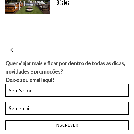
Búzios
P
a
g
Quer viajar mais e ficar por dentro de todas as dicas,
i
novidades e promoções?
n
Deixe seu email aqui!
a
ç
ã
o
d
e