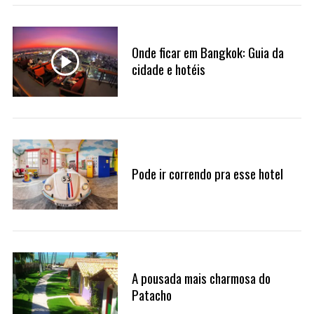
a
r
c
h
Onde ficar em Bangkok: Guia da
f
cidade e hotéis
o
r
:
Pode ir correndo pra esse hotel
A pousada mais charmosa do
Patacho