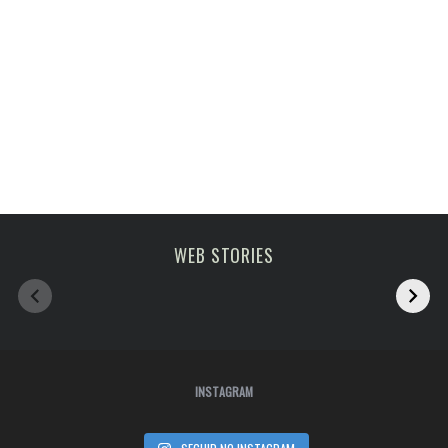
Melhoras atrações
viagem em fevereiro
WEB STORIES
de Paris
2023
INSTAGRAM