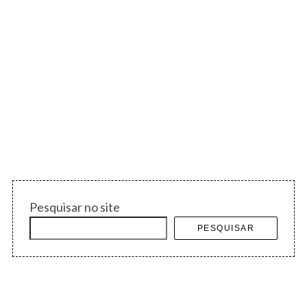
p
o
s
t
s
Pesquisar no site
PESQUISAR