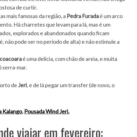
ostosa de curtir.
s mais famosas da região, a
Pedra Furada
é um arco
vento. Há charretes que levam para lá, mas é um
atados, explorados e abandonados quando ficam
, não pode ser no período de alta) e não estimule a
icoacoara
é uma delícia, com chão de areia, e muita
ó serra-mar.
orto de
Jeri
, e de lá pegar um transfer (de novo, o
a Kalango
,
Pousada Wind Jeri.
nde viajar em fevereiro: