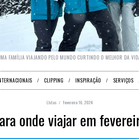
UMA FAMÍLIA VIAJANDO PELO MUNDO CURTINDO O MELHOR DA VID
NTERNACIONAIS
CLIPPING
INSPIRAÇÃO
SERVIÇOS
LIstas
fevereiro 16, 2024
ara onde viajar em feverei