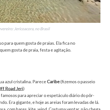
vereiro: Jericoacora, no Brasil
o para quem gosta de praias. Ela fica no
 quem gosta de praia, festa e agitação.
ua azul cristalina. Parece
Caribe
(fizemos o passeio
ff Road Jeri
)
 famosos para apreciar o espetáculo diário do pôr-
do. Era gigante, e hoje as areias foram levadas de lá.
sa, com bares, kite, wind. Costuma ventar, não chega