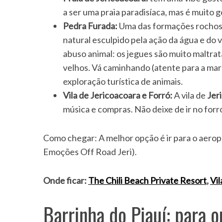
a ser uma praia paradisíaca, mas é muito g
Pedra Furada:
Uma das formações rochosa
natural esculpido pela ação da água e do 
abuso animal: os jegues são muito maltr
velhos. Vá caminhando (atente para a maré
exploração turística de animais.
Vila de Jericoacoara e Forró:
A vila de
Jer
música e compras. Não deixe de ir no forr
Como chegar: A melhor opção é ir para o aerop
Emoções Off Road Jeri).
Onde ficar:
The Chili Beach Private Resort
,
Vil
Barrinha do Piauí: para o