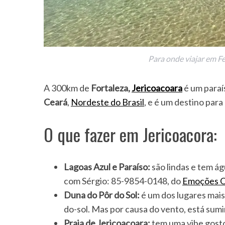
Para onde viajar em Fe
A 300km de
Fortaleza,
Jericoacoara
é um paraís
Ceará
,
Nordeste do Brasil
, e é um destino para
O que fazer em Jericoacora:
Lagoas Azul e Paraíso:
são lindas e tem ág
com Sérgio: 85-9854-0148, do
Emoções O
Duna do Pôr do Sol:
é um dos lugares mais
do-sol. Mas por causa do vento, está sumin
Praia de Jericoacoara:
tem uma vibe gosto