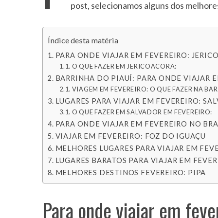
post, selecionamos alguns dos melhores 
Índice desta matéria
S
PARA ONDE VIAJAR EM FEVEREIRO: JERI
e
O QUE FAZER EM JERICOACORA:
a
BARRINHA DO PIAUÍ: PARA ONDE VIAJAR 
r
VIAGEM EM FEVEREIRO: O QUE FAZER NA BAR
c
LUGARES PARA VIAJAR EM FEVEREIRO: SA
h
O QUE FAZER EM SALVADOR EM FEVEREIRO:
f
PARA ONDE VIAJAR EM FEVEREIRO NO BRA
o
r
VIAJAR EM FEVEREIRO: FOZ DO IGUAÇU
:
MELHORES LUGARES PARA VIAJAR EM FEVE
LUGARES BARATOS PARA VIAJAR EM FEVER
MELHORES DESTINOS FEVEREIRO: PIPA
Para onde viajar em feve