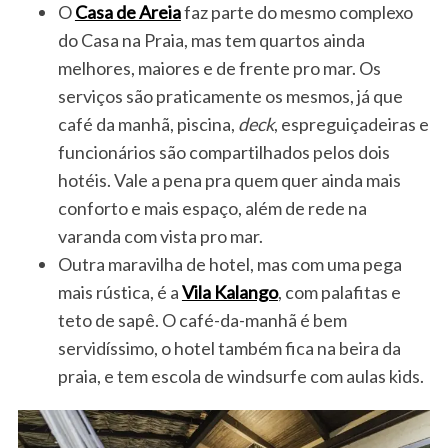
O
Casa de Areia
faz parte do mesmo complexo
do Casa na Praia, mas tem quartos ainda
melhores, maiores e de frente pro mar. Os
serviços são praticamente os mesmos, já que
café da manhã, piscina,
deck
, espreguiçadeiras e
funcionários são compartilhados pelos dois
hotéis. Vale a pena pra quem quer ainda mais
conforto e mais espaço, além de rede na
varanda com vista pro mar.
Outra maravilha de hotel, mas com uma pega
mais rústica, é a
Vila Kalango
, com palafitas e
teto de sapê. O café-da-manhã é bem
servidíssimo, o hotel também fica na beira da
praia, e tem escola de windsurfe com aulas kids.