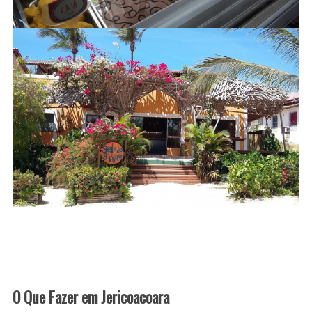
S
e
a
r
c
h
f
o
r
:
O Que Fazer em Jericoacoara