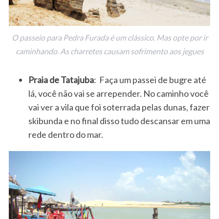
O passeio para Pedra Furada é um clássico. Mas opte por ir
caminhando. As charretes causam sofrimento aos jegues
Praia de Tatajuba
: Faça um passei de bugre até
lá, você não vai se arrepender. No caminho você
vai ver a vila que foi soterrada pelas dunas, fazer
skibunda e no final disso tudo descansar em uma
rede dentro do mar.