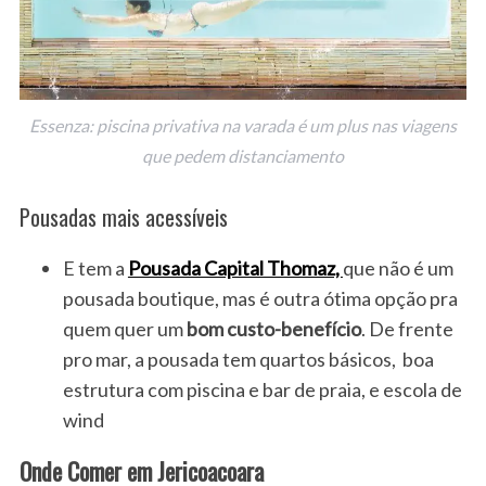
Essenza: piscina privativa na varada é um plus nas viagens
que pedem distanciamento
Pousadas mais acessíveis
E tem a
Pousada Capital Thomaz,
que não é um
pousada boutique, mas é outra ótima opção pra
quem quer um
bom custo-benefício
. De frente
pro mar, a pousada tem quartos básicos, boa
estrutura com piscina e bar de praia, e escola de
wind
Onde Comer em Jericoacoara