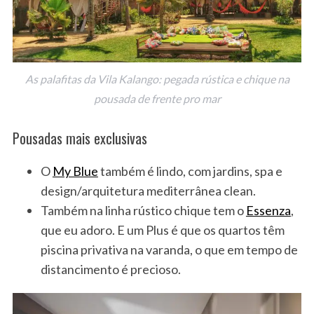
As palafitas da Vila Kalango: pegada rústica e chique na
pousada de frente pro mar
Pousadas mais exclusivas
O
My Blue
também é lindo, com jardins, spa e
design/arquitetura mediterrânea clean.
Também na linha rústico chique tem o
Essenza
,
que eu adoro. E um Plus é que os quartos têm
piscina privativa na varanda, o que em tempo de
distancimento é precioso.