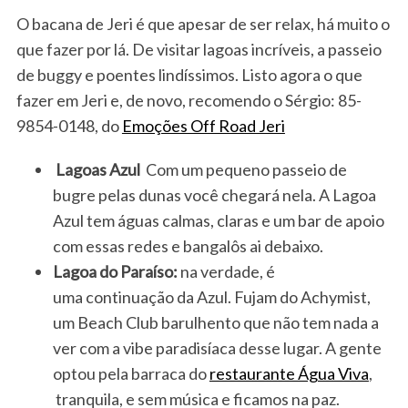
O bacana de Jeri é que apesar de ser relax, há muito o
que fazer por lá. De visitar lagoas incríveis, a passeio
de buggy e poentes lindíssimos. Listo agora o que
fazer em Jeri e, de novo, recomendo o Sérgio: 85-
9854-0148, do
Emoções Off Road Jeri
Lagoas Azul
Com um pequeno passeio de
bugre pelas dunas você chegará nela. A Lagoa
Azul tem águas calmas, claras e um bar de apoio
com essas redes e bangalôs ai debaixo.
Lagoa do Paraíso:
na verdade, é
uma continuação da Azul. Fujam do Achymist,
um Beach Club barulhento que não tem nada a
ver com a vibe paradisíaca desse lugar. A gente
optou pela barraca do
restaurante Água Viva
,
tranquila, e sem música e ficamos na paz.