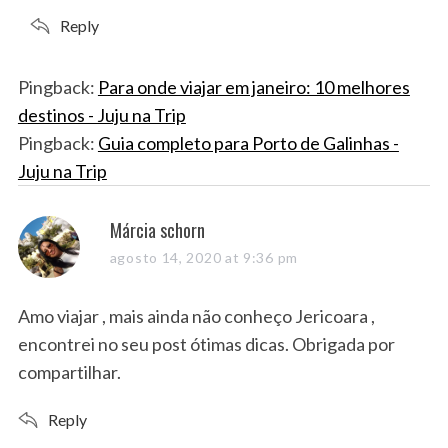
:
Reply
Pingback:
Para onde viajar em janeiro: 10 melhores
destinos - Juju na Trip
Pingback:
Guia completo para Porto de Galinhas -
Juju na Trip
s
Márcia schorn
a
agosto 14, 2020 at 9:36 pm
y
s
Amo viajar , mais ainda não conheço Jericoara ,
:
encontrei no seu post ótimas dicas. Obrigada por
compartilhar.
Reply