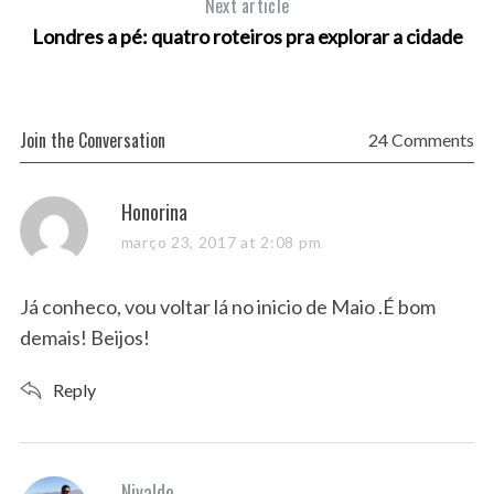
Next article
Londres a pé: quatro roteiros pra explorar a cidade
Join the Conversation
24 Comments
s
Honorina
a
março 23, 2017 at 2:08 pm
y
s
Já conheco, vou voltar lá no inicio de Maio .É bom
:
demais! Beijos!
Reply
s
Nivaldo