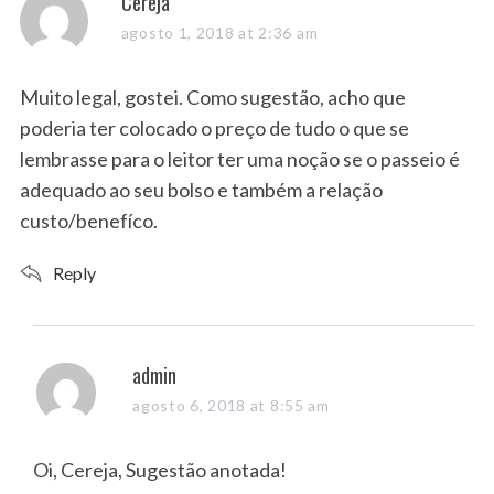
s
Cereja
a
agosto 1, 2018 at 2:36 am
y
s
Muito legal, gostei. Como sugestão, acho que
:
poderia ter colocado o preço de tudo o que se
lembrasse para o leitor ter uma noção se o passeio é
adequado ao seu bolso e também a relação
custo/benefíco.
Reply
s
admin
a
agosto 6, 2018 at 8:55 am
y
s
Oi, Cereja, Sugestão anotada!