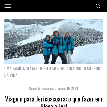
UMA FAMÍLIA VIAJANDO PELO MUNDO CURTINDO O MELHOR
DA VIDA
Ceará
,
Jericoacoara
março 15, 2023
Viagem para Jericoacoara: o que fazer em
Jijoca e Jeri