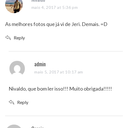
a
maio 4, 2017 at 5:36 pm
y
s
As melhores fotos que já vi de Jeri. Demais. =D
:
Reply
s
admin
a
maio 5, 2017 at 10:17 am
y
s
Nivaldo, que bom ler isso!!! Muito obrigada!!!!!
:
Reply