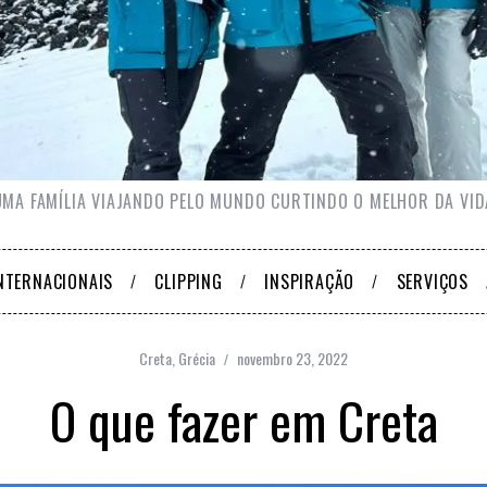
UMA FAMÍLIA VIAJANDO PELO MUNDO CURTINDO O MELHOR DA VID
NTERNACIONAIS
CLIPPING
INSPIRAÇÃO
SERVIÇOS
Creta
,
Grécia
novembro 23, 2022
O que fazer em Creta