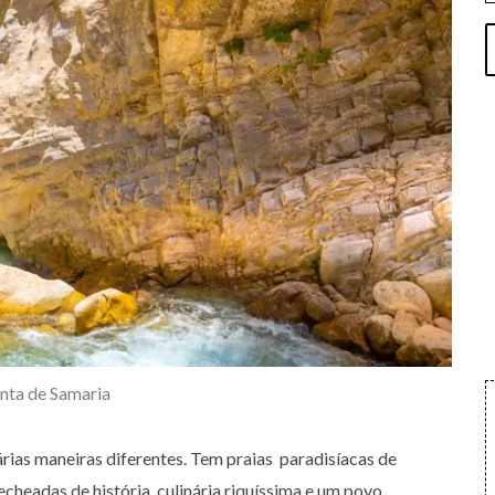
nta de Samaria
árias maneiras diferentes. Tem praias paradisíacas de
echeadas de história, culinária riquíssima e um povo