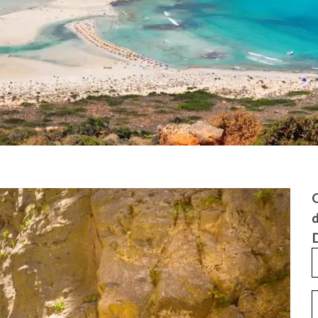
Q
d
D