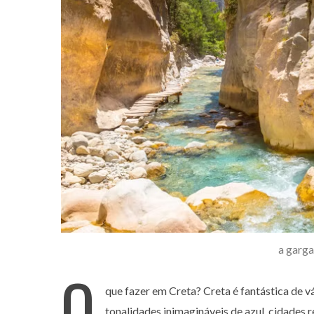
S
e
a
r
c
h
f
o
r
:
a garga
O
que fazer em Creta? Creta é fantástica de v
tonalidades inimagináveis de azul, cidades r