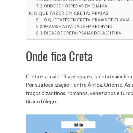
ONDE SE HOSPEDAR EM CHANIA
O QUE FAZER EM CRETA: PRAIAS
O QUE FAZER EM CRETA: PRAIAS DE CHANIA
PRAIAS E ATIVIDADE EM RETHYMO
DICAS DE CRETA: PRAIAS DE LASSITHIA
Onde fica Creta
Creta é a maior ilha grega, e a quinta maior ilh
Por sua localização – entre África, Oriente, Ás
traços bizantinos, romanos, venezianos e turcos
tirar o fôlego.