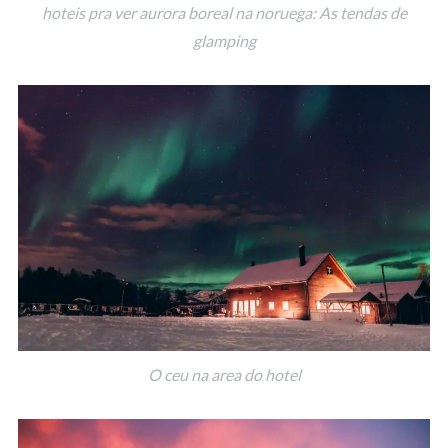
hoteis pra ver aurora boreal na noruega: As tendas de
glamping
O ceu na area do hotel