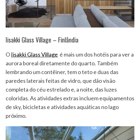
Iisakki Glass Village – Finlândia
O
Iisakki Glass Village
é mais um dos hotéis para ver a
aurora boreal diretamente do quarto. Também
S
lembrando um contêiner, tem o teto e duas das
e
a
paredes laterais feitas de vidro, que dão visão
r
completa do céu estrelado e, a noite, das luzes
c
coloridas. As atividades extras incluem equipamentos
h
de sky, bicicletas e atividades aquáticas no lago
f
o
próximo.
r
: