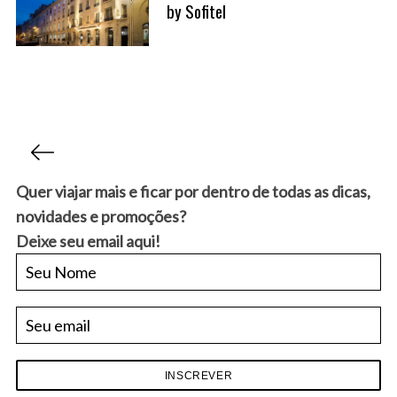
by Sofitel
P
a
g
Quer viajar mais e ficar por dentro de todas as dicas,
i
novidades e promoções?
n
Deixe seu email aqui!
a
ç
ã
o
d
e