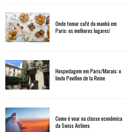
Onde tomar café da manhã em
Paris: os melhores lugares!
S
Hospedagem em Paris/Marais: o
e
lindo Pavillon de la Reine
a
r
c
h
f
o
Como é voar na classe econômica
r
da Swiss Airlines
: