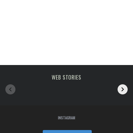
Melhoras atrações
viagem em fevereiro
WEB STORIES
de Paris
2023
INSTAGRAM