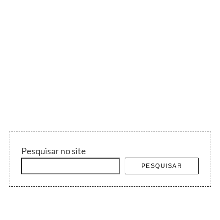
p
o
s
t
s
Pesquisar no site
PESQUISAR