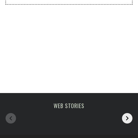
Melhoras atrações
viagem em fevereiro
WEB STORIES
de Paris
2023