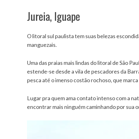
Jureia, Iguape
O litoral sul paulista tem suas belezas escondi
manguezais.
Uma das praias mais lindas do litoral de São Pau
estende-se desde a vila de pescadores da Barra
pesca até o imenso costão rochoso, que marca o
Lugar pra quem ama contato intenso com a natu
encontrar mais ninguém caminhando por sua or