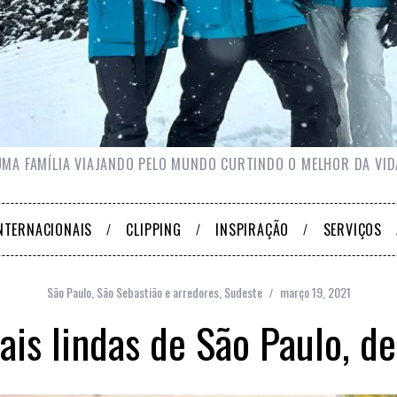
UMA FAMÍLIA VIAJANDO PELO MUNDO CURTINDO O MELHOR DA VID
NTERNACIONAIS
CLIPPING
INSPIRAÇÃO
SERVIÇOS
São Paulo
,
São Sebastião e arredores
,
Sudeste
março 19, 2021
ais lindas de São Paulo, de