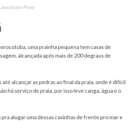
 Loucos por Praia
á
Sorocotuba, uma prainha pequena tem casas de
isagem, alcançada após mais de 200 degraus de
té alcançar as pedras ao final da praia, onde é difícil
o há serviço de praia, por isso leve canga, água e o
 pra alugar uma dessas casinhas de frente pro mar e