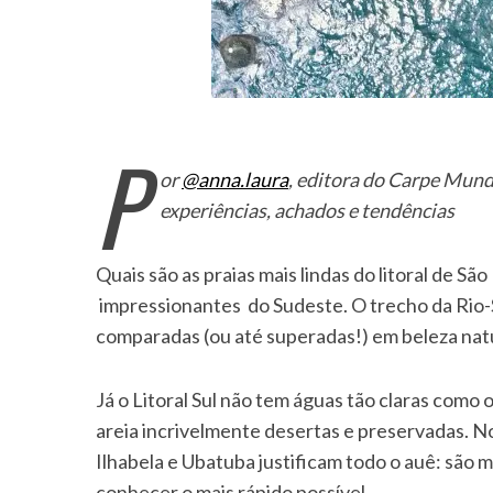
P
or
@anna.laura
, editora do Carpe Mundi,
experiências, achados e tendências
Quais são as praias mais lindas do litoral de Sã
impressionantes do Sudeste. O trecho da Rio-S
comparadas (ou até superadas!) em beleza natu
Já o Litoral Sul não tem águas tão claras como
areia incrivelmente desertas e preservadas. N
Ilhabela e Ubatuba justificam todo o auê: são 
conhecer o mais rápido possível.