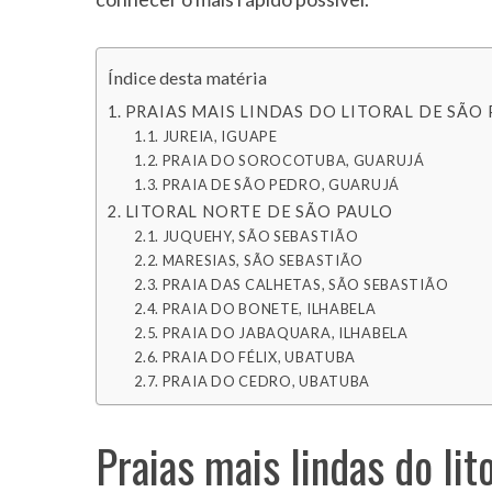
Índice desta matéria
S
PRAIAS MAIS LINDAS DO LITORAL DE SÃO 
e
JUREIA, IGUAPE
a
PRAIA DO SOROCOTUBA, GUARUJÁ
r
PRAIA DE SÃO PEDRO, GUARUJÁ
c
LITORAL NORTE DE SÃO PAULO
h
JUQUEHY, SÃO SEBASTIÃO
f
MARESIAS, SÃO SEBASTIÃO
o
PRAIA DAS CALHETAS, SÃO SEBASTIÃO
r
PRAIA DO BONETE, ILHABELA
:
PRAIA DO JABAQUARA, ILHABELA
PRAIA DO FÉLIX, UBATUBA
PRAIA DO CEDRO, UBATUBA
Praias mais lindas do lit