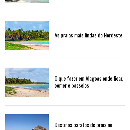
a
r
c
h
f
As praias mais lindas do Nordeste
o
r
:
O que fazer em Alagoas onde ficar,
comer e passeios
Destinos baratos de praia no