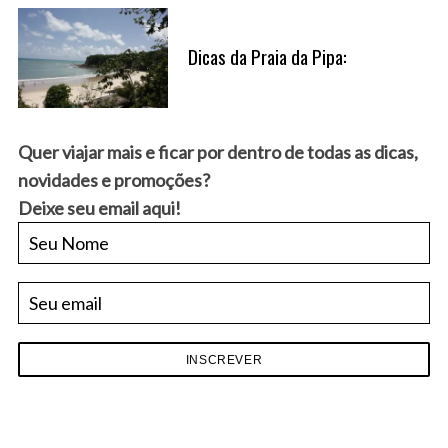
Dicas da Praia da Pipa:
S
e
a
r
Quer viajar mais e ficar por dentro de todas as dicas,
c
novidades e promoções?
h
Deixe seu email aqui!
f
o
r
: