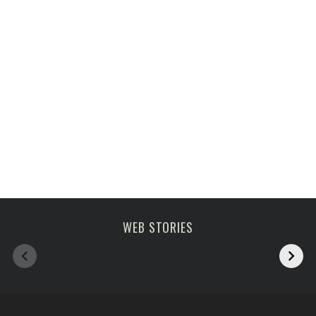
Melhoras atrações
viagem em fevereiro
WEB STORIES
de Paris
2023