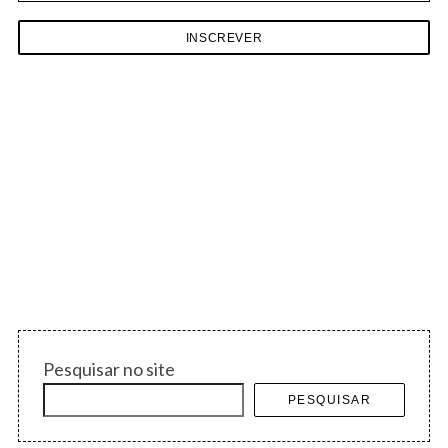
r
c
h
f
o
r
:
Pesquisar no site
PESQUISAR