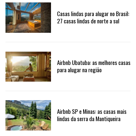
Casas lindas para alugar no Brasil:
27 casas lindas de norte a sul
Airbnb Ubatuba: as melhores casas
S
para alugar na região
e
a
r
c
h
f
Airbnb SP e Minas: as casas mais
o
lindas da serra da Mantiqueira
r
: