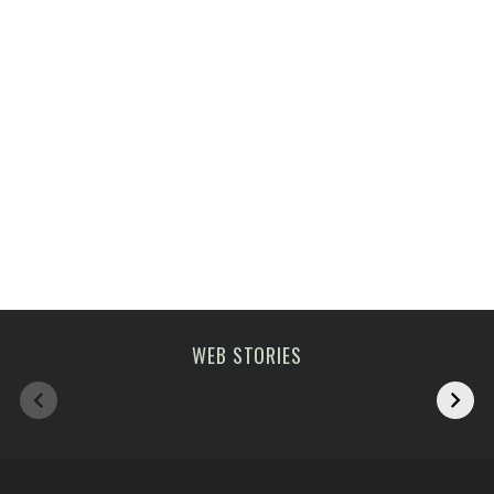
Melhoras atrações
viagem em fevereiro
WEB STORIES
de Paris
2023