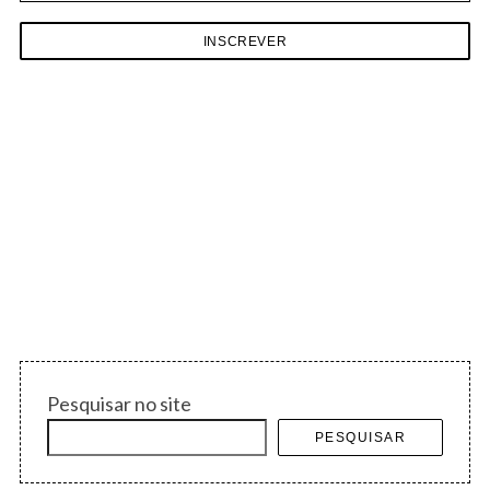
r
c
h
f
o
r
:
Pesquisar no site
PESQUISAR